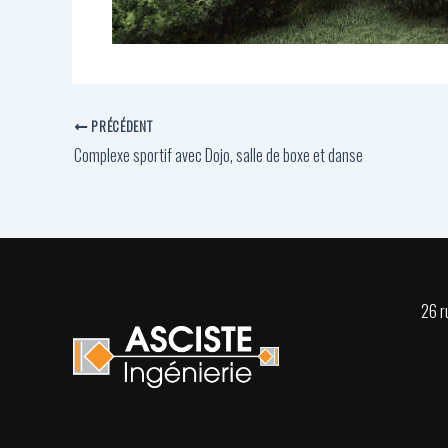
PRÉCÉDENT
Complexe sportif avec Dojo, salle de boxe et danse
26 r